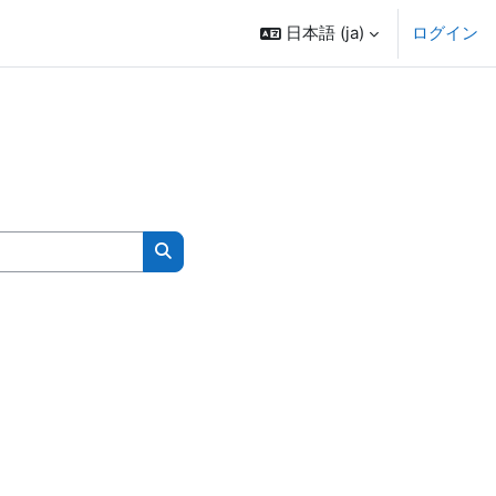
日本語 ‎(ja)‎
ログイン
コースを検索する